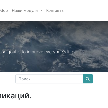
Odoo
Наши модули
Контакты
e goal is to improve everyone's life.
ликаций.