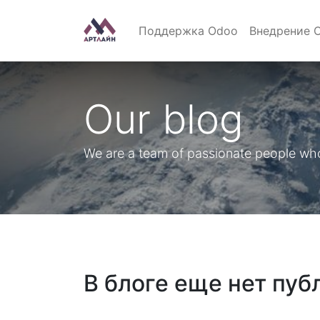
Поддержка Odoo
Внедрение 
Our blog
We are a team of passionate people whos
В блоге еще нет пуб