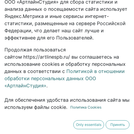
ООО «АртлайнСтудия» для сбора статистики и
анализа данных о посещаемости сайта использует
Яндекс.Метрика и иные сервисы интернет-
статистики, размещенные на сервере Российской
Федерации, что делает наш сайт лучше и
эффективнее для его Пользователей.
Продолжая пользоваться
сайтом https://artlinespb.ru/ вы соглашаетесь на
использование cookies и обработку персональных
данных в соответствии с
Политикой в отношении
обработки персональных данных ООО
«АртлайнСтудия»
.
Если вы не хотите использовать cookies, вы
Для обеспечения удобства использования сайта мы
можете отключить их в настройках безопасности
используем файлы cookie.
Политика Cookies
вашего браузера с каждого устройства, с которого
осуществляется вход на сайт. Обращаем ваше
Only essentials
Принять
внимание, что в случае, если использование
cookies-файлов отключено, некоторые